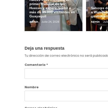
primer Mundial de las
Huecas y espera recibir a
Sabores de
más de 35.000 visitantes en
a Wyndham
Guayaquil
gastronóm
Admin
Julio 24, 2026
Admin
Jul
Deja una respuesta
Tu dirección de correo electrónico no será publicad
Comentario
*
Nombre