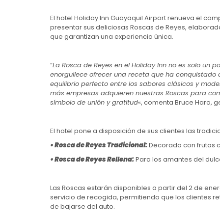
El hotel Holiday Inn Guayaquil Airport renueva el co
presentar sus deliciosas Roscas de Reyes, elaborad
que garantizan una experiencia única.
“
La Rosca de Reyes en el Holiday Inn no es solo un po
enorgullece ofrecer una receta que ha conquistado a 
equilibrio perfecto entre los sabores clásicos y mode
más empresas adquieren nuestras Roscas para compa
símbolo de unión y gratitud
«, comenta Bruce Haro, ge
El hotel pone a disposición de sus clientes las trad
• Rosca de Reyes Tradicional:
Decorada con frutas co
• Rosca de Reyes Rellena:
Para los amantes del dulce
Las Roscas estarán disponibles a partir del 2 de ener
servicio de recogida, permitiendo que los clientes 
de bajarse del auto.