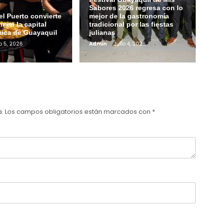
Sabores 2026 regresa con lo
l Puerto convierte
mejor de la gastronomía
 en la capital
tradicional por las fiestas
ica de Guayaquil
julianas
io 5, 2026
Admin
Julio 4, 2026
a.
Los campos obligatorios están marcados con
*