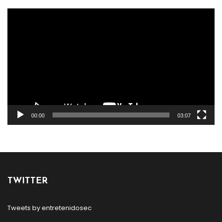
Reproductor
de
vídeo
00:00
03:07
TWITTER
Tweets by entretenidosec