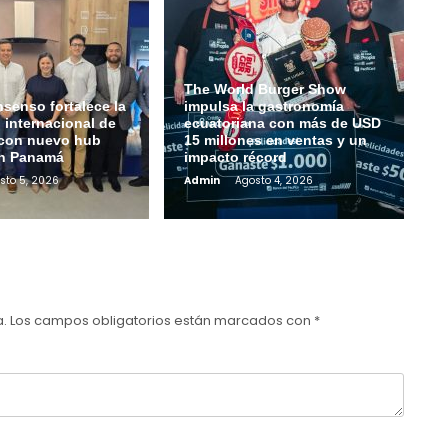
The World Burger Show
senso fortalece la
impulsa la gastronomía
 internacional de
ecuatoriana con más de USD
con nuevo hub
15 millones en ventas y un
en Panamá
impacto récord
sto 5, 2026
Admin
Agosto 4, 2026
a.
Los campos obligatorios están marcados con
*