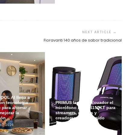
Fioravanti 140 años de sabor tradicional
OL AI llega a
on tecnología
PRIMUS lanza en Ecuador el
e para ahorrar
micrófono ETHOS150KT para
mejorar la
streamers, gamers y
ión
creadores de contenido
o 7, 2026
Admin
Julio 6, 2026