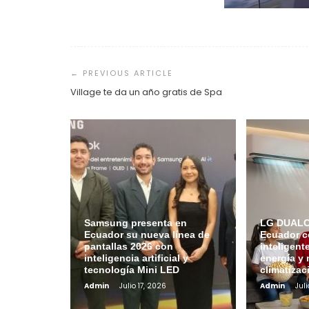
Navegación
de
entradas
Village te da un año gratis de Spa
Samsung presenta en
LG DUALCO
Ecuador su nueva línea de
Ecuador c
pantallas 2026 con
inteligent
inteligencia artificial y
energía y 
tecnología Mini LED
climatizac
Admin
Julio 17, 2026
Admin
Juli