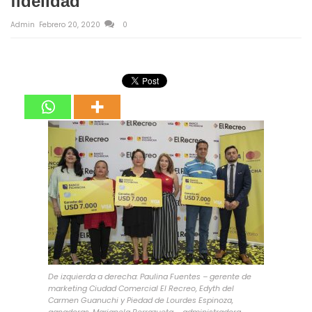
fidelidad
Admin
Febrero 20, 2020
0
De izquierda a derecha: Paulina Fuentes – gerente de
marketing Ciudad Comercial El Recreo, Edyth del
Carmen Guanuchi y Piedad de Lourdes Espinoza,
ganadoras, Marianela Berrazueta – administradora