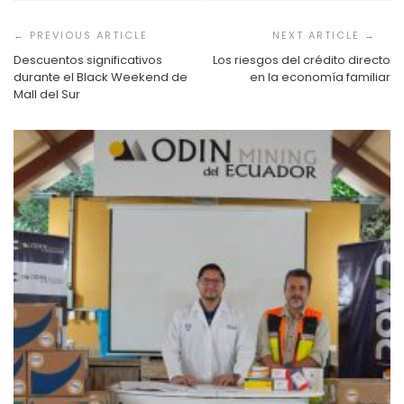
Navegación
de
entradas
Descuentos significativos
Los riesgos del crédito directo
durante el Black Weekend de
en la economía familiar
Mall del Sur