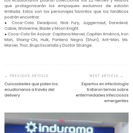
Los ecuatorianos podrán coleccionar los 22 héroes y villanos
que protagonizarán los empaques exclusivos de edición
limitada. Estos son los personajes favoritos que los fanáticos
podrán encontrar:
● Coca-Cola: Deadpool, Nick Fury, Juggernaut, Daredevil,
Cable, Wolverine, Blade y Moon Knight.
● Coca-Cola Sin Azúcar: Capitana Marvel, Capitán América, Iron
Man, Shang-Chi, Hulk, Pantera Negra (Shuri), Ant-Man, Ms.
Marvel, Thor, Bruja Escarlata y Doctor Strange.
Navegación
de
entradas
Curiosidades que piden los
Expertos en infectología
ecuatorianos a través del
trataron temas sobre
delivery
enfermedades infecciosos
emergentes