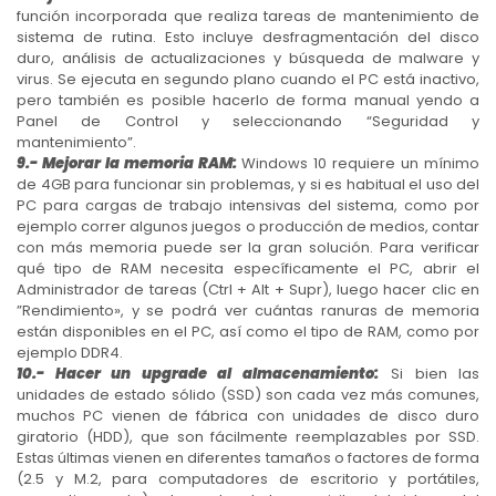
función incorporada que realiza tareas de mantenimiento de
sistema de rutina. Esto incluye desfragmentación del disco
duro, análisis de actualizaciones y búsqueda de malware y
virus. Se ejecuta en segundo plano cuando el PC está inactivo,
pero también es posible hacerlo de forma manual yendo a
Panel de Control y seleccionando “Seguridad y
mantenimiento”.
9.- Mejorar la memoria RAM:
Windows 10 requiere un mínimo
de 4GB para funcionar sin problemas, y si es habitual el uso del
PC para cargas de trabajo intensivas del sistema, como por
ejemplo correr algunos juegos o producción de medios, contar
con más memoria puede ser la gran solución. Para verificar
qué tipo de RAM necesita específicamente el PC, abrir el
Administrador de tareas (Ctrl + Alt + Supr), luego hacer clic en
”Rendimiento», y se podrá ver cuántas ranuras de memoria
están disponibles en el PC, así como el tipo de RAM, como por
ejemplo DDR4.
10.- Hacer un upgrade al almacenamiento:
Si bien las
unidades de estado sólido (SSD) son cada vez más comunes,
muchos PC vienen de fábrica con unidades de disco duro
giratorio (HDD), que son fácilmente reemplazables por SSD.
Estas últimas vienen en diferentes tamaños o factores de forma
(2.5 y M.2, para computadores de escritorio y portátiles,