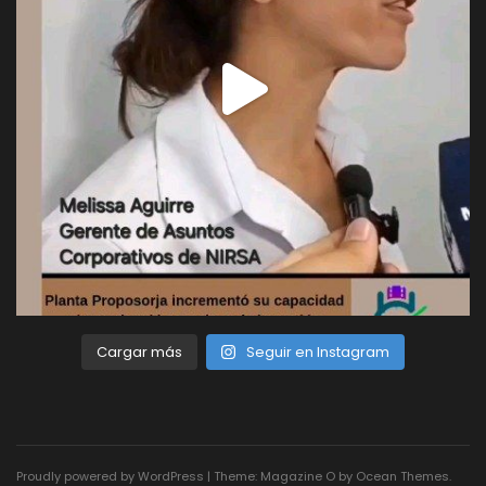
Cargar más
Seguir en Instagram
Proudly powered by WordPress
|
Theme: Magazine O by
Ocean Themes
.