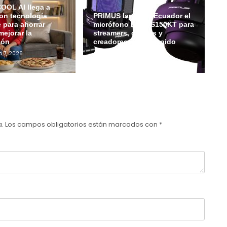
OL AI llega a
on tecnología
PRIMUS lanza en Ecuador el
e para ahorrar
micrófono ETHOS150KT para
mejorar la
streamers, gamers y
ión
creadores de contenido
o 7, 2026
Admin
Julio 6, 2026
a.
Los campos obligatorios están marcados con
*