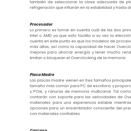
también de seleccionar la clase adecuada de pla
refrigeración que influirán en la estabilidad y hasta
Procesador
Lo primero es tomar en cuenta cuál de las dos pri
Intel o AMD ya que esto facilita a su vez la elecc
cuenta en este punto es que los modelos de proces
más altas, así como la capacidad de hacer Overc
mejores para ahorrar energía y tener mucho rend
limitan o bloquean el Overclocking de la memoria.
Placa Madre
Las placas madre vienen en tres tamaños principale
tamaño más común para PC de escritorio y proporci
y PCIe, y ranuras de memoria multicanal. Tal com
contarán con soporte para las velocidades de Ove
materiales para una experiencia estable mientr
opciones para un ensamblador consciente del pre
con materiales confiables.
Carcasa