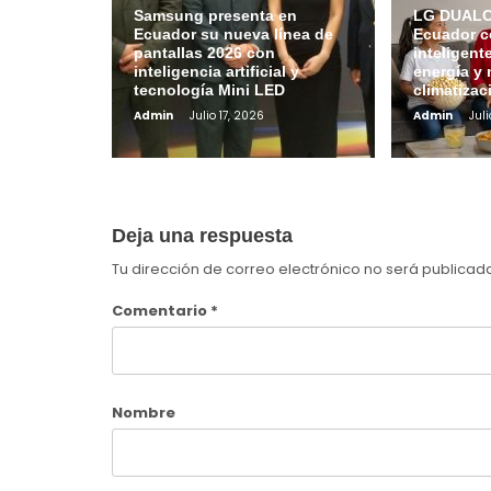
Samsung presenta en
LG DUALCO
Ecuador su nueva línea de
Ecuador c
pantallas 2026 con
inteligent
inteligencia artificial y
energía y 
tecnología Mini LED
climatizac
Admin
Julio 17, 2026
Admin
Juli
Deja una respuesta
Tu dirección de correo electrónico no será publicad
Comentario
*
Nombre