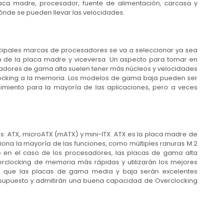
ca madre, procesador, fuente de alimentación, carcasa y
 dónde se pueden llevar las velocidades.
ncipales marcas de procesadores se va a seleccionar ya sea
ión de la placa madre y viceversa. Un aspecto para tomar en
adores de gama alta suelen tener más núcleos y velocidades
locking a la memoria. Los modelos de gama baja pueden ser
imiento para la mayoría de las aplicaciones, pero a veces
s: ATX, microATX (mATX) y mini-ITX. ATX es la placa madre de
ona la mayoría de las funciones, como múltiples ranuras M.2
o en el caso de los procesadores, las placas de gama alta
rclocking de memoria más rápidas y utilizarán los mejores
as que las placas de gama media y baja serán excelentes
supuesto y admitirán una buena capacidad de Overclocking