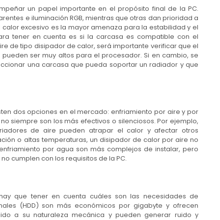
peñar un papel importante en el propósito final de la PC.
arentes e iluminación RGB, mientras que otras dan prioridad a
el calor excesivo es la mayor amenaza para la estabilidad y el
 para tener en cuenta es si la carcasa es compatible con el
ire de tipo disipador de calor, será importante verificar que el
s pueden ser muy altos para el procesador. Si en cambio, se
eleccionar una carcasa que pueda soportar un radiador y que
xisten dos opciones en el mercado: enfriamiento por aire y por
no siempre son los más efectivos o silenciosos. Por ejemplo,
friadores de aire pueden atrapar el calor y afectar otros
ión o altas temperaturas, un disipador de calor por aire no
e enfriamiento por agua son más complejos de instalar, pero
 no cumplen con los requisitos de la PC.
 hay que tener en cuenta cuáles son las necesidades de
ionales (HDD) son más económicos por gigabyte y ofrecen
ido a su naturaleza mecánica y pueden generar ruido y