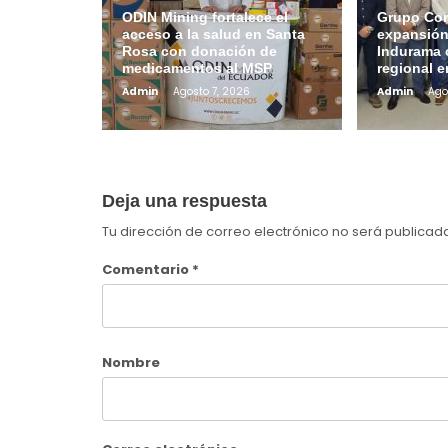
ODIN Mining fortalece el
Grupo Con
acceso a la salud en Santa
expansión
Rosa con donación de
Indurama 
medicamentos al MSP
regional 
Admin
Agosto 7, 2026
Admin
Ago
Deja una respuesta
Tu dirección de correo electrónico no será publicad
Comentario
*
Nombre