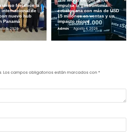
senso fortalece la
impulsa la gastronomía
 internacional de
ecuatoriana con más de USD
con nuevo hub
15 millones en ventas y un
en Panamá
impacto récord
sto 5, 2026
Admin
Agosto 4, 2026
a.
Los campos obligatorios están marcados con
*