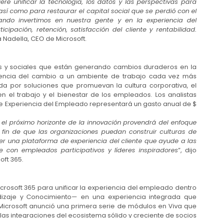
re unificar la tecnología, los datos y las perspectivas para
así como para restaurar el capital social que se perdió con el
ndo invertimos en nuestra gente y en la experiencia del
ipación, retención, satisfacción del cliente y rentabilidad.
ya Nadella, CEO de Microsoft.
as y sociales que están generando cambios duraderos en la
uencia del cambio a un ambiente de trabajo cada vez más
nda por soluciones que promuevan la cultura corporativa, el
n el trabajo y el bienestar de los empleados. Los analistas
e Experiencia del Empleado representará un gasto anual de $
el próximo horizonte de la innovación provendrá del enfoque
 a fin de que las organizaciones puedan construir culturas de
ecer una plataforma de experiencia del cliente que ayude a las
te con empleados participativos y líderes inspiradores
”, dijo
oft 365.
crosoft 365 para unificar la experiencia del empleado dentro
ndizaje y Conocimiento— en una experiencia integrada que
 Microsoft anunció una primera serie de módulos en Viva que
as integraciones del ecosistema sólido y creciente de socios