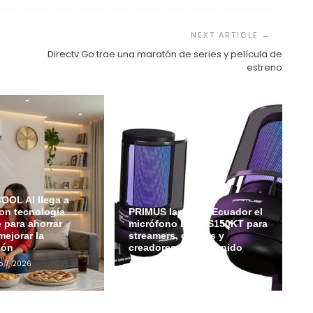
Directv Go trae una maratón de series y película de
estreno
OL AI llega a
on tecnología
PRIMUS lanza en Ecuador el
e para ahorrar
micrófono ETHOS150KT para
mejorar la
streamers, gamers y
ión
creadores de contenido
o 7, 2026
Admin
Julio 6, 2026