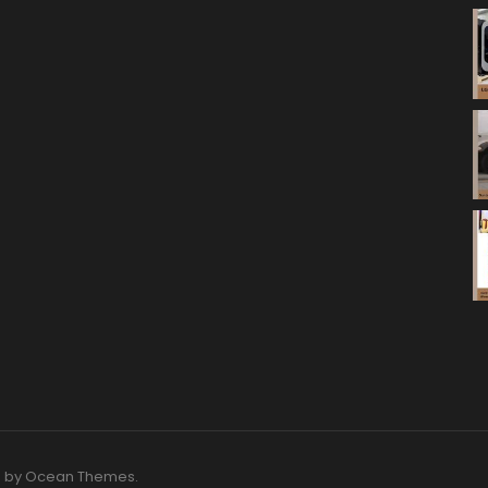
O by
Ocean Themes
.