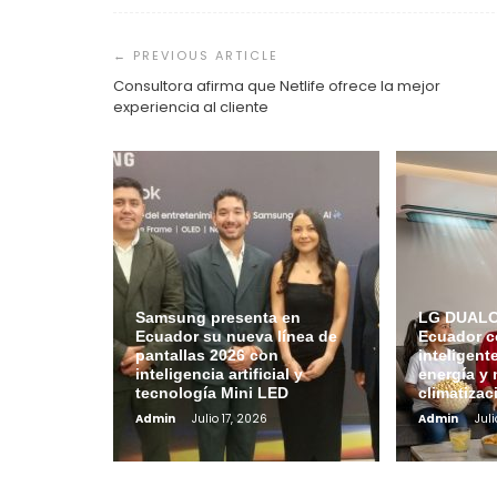
Navegación
de
entradas
Consultora afirma que Netlife ofrece la mejor
experiencia al cliente
Samsung presenta en
LG DUALCO
Ecuador su nueva línea de
Ecuador c
pantallas 2026 con
inteligent
inteligencia artificial y
energía y 
tecnología Mini LED
climatizac
Admin
Julio 17, 2026
Admin
Juli