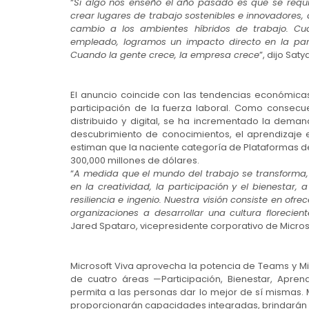
“
Si algo nos enseñó el año pasado es que se requie
crear lugares de trabajo sostenibles e innovadores, 
cambio a los ambientes híbridos de trabajo. Cua
empleado, logramos un impacto directo en la partic
Cuando la gente crece, la empresa crece
”, dijo Sat
El anuncio coincide con las tendencias económic
participación de la fuerza laboral. Como consec
distribuido y digital, se ha incrementado la dema
descubrimiento de conocimientos, el aprendizaje e
estiman que la naciente categoría de Plataformas d
300,000 millones de dólares.
“
A medida que el mundo del trabajo se transforma, 
en la creatividad, la participación y el bienestar,
resiliencia e ingenio. Nuestra visión consiste en ofr
organizaciones a desarrollar una cultura florecien
Jared Spataro, vicepresidente corporativo de Micros
Microsoft Viva aprovecha la potencia de Teams y Mi
de cuatro áreas —Participación, Bienestar, Apre
permita a las personas dar lo mejor de sí mismas.
proporcionarán capacidades integradas, brindarán l