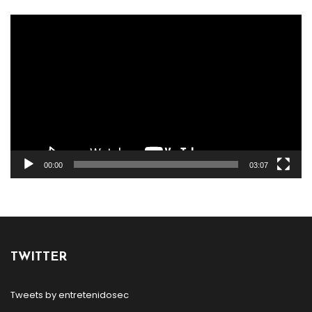
Reproductor
de
vídeo
00:00
03:07
TWITTER
Tweets by entretenidosec