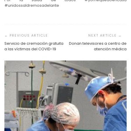
#unidossaldremosadelante
Navegación
de
entradas
Servicio de cremación gratuita
Donan televisores a centro de
a las víctimas del COVID-19
atención médica