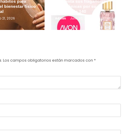
hábitos para
reinventa sus fragancias
el bienestar físico
más icónicas por su
al
aniversario 140
o 21, 2026
Admin
Julio 20, 2026
a.
Los campos obligatorios están marcados con
*