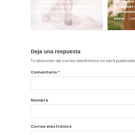
Eternal, el primer perfume sin
promueve 
alcohol de venta directa con
fortalecer 
tecnología AquaElixir®
y emocion
Admin
Julio 30, 2026
Admin
Juli
Deja una respuesta
Tu dirección de correo electrónico no será publicad
Comentario
*
Nombre
Correo electrónico