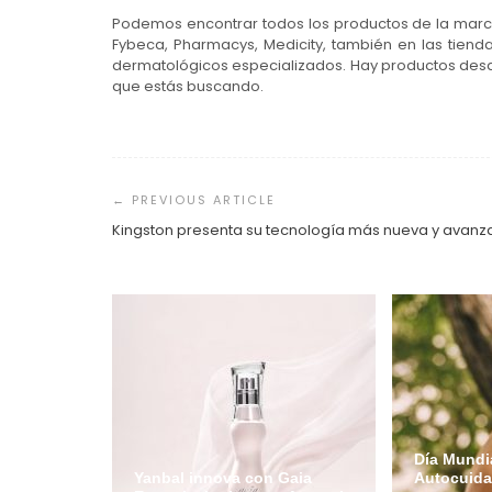
Podemos encontrar todos los productos de la marc
Fybeca, Pharmacys, Medicity, también en las tiend
dermatológicos especializados. Hay productos desd
que estás buscando.
Navegación
de
entradas
Kingston presenta su tecnología más nueva y avan
Día Mundia
Yanbal innova con Gaia
Autocuida