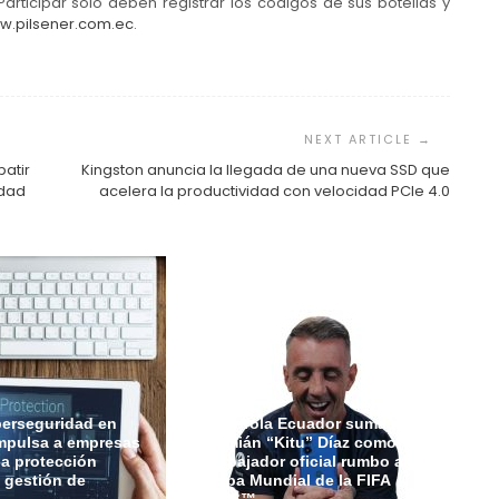
articipar solo deben registrar los códigos de sus botellas y
w.pilsener.com.ec
.
atir
Kingston anuncia la llegada de una nueva SSD que
idad
acelera la productividad con velocidad PCIe 4.0
berseguridad en
Motorola Ecuador suma a
mpulsa a empresas
Damián “Kitu” Díaz como
 la protección
embajador oficial rumbo a la
a gestión de
Copa Mundial de la FIFA
2026™