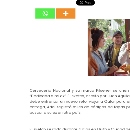
Cervecería Nacional y su marca Pilsener se unen
“Dedicada a mi ex”. El sketch, escrito por Juan Aguilar
debe enfrentar un nuevo reto: viajar a Qatar para 
entrega, Ariel registró miles de códigos de tapas
buscar a su ex en otro país.
El sketch se rodó durante 4 días en Quito y Ciudad d