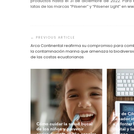
productos hasta el 31 de diciembre de 2022. Para P
latas de las marcas “Pilsener” y “Pilsener Light” en
ww
Navegación
de
entradas
Arca Continental reafirma su compromiso para comb
la contaminación marina que amenaza la biodivers
de las costas ecuatorianas
Ley de Ci
Ecuador i
Cómo cuidar la salud bucal
a reforzar
de los niños y prevenir
digital y l
caries durante el año escolar
riesgos