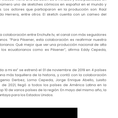
al número uno de sketches cómicos en español en el mundo y
. Los actores que participaron en la producción son: Raúl
ndo Herrera, entre otros. El sketch cuenta con un cameo del
ra colaboración entre Enchufe.tv, el canal con más seguidores
anos. “Para Pilsener, esta colaboración es reafirmar nuestra
uatorianos. Qué mejor que ver una producción nacional de alta
los ecuatorianos como es Pilsener”, afirma Eddy Cepeda,
da a mi ex” se estrenó el 01 de noviembre de 2019 en 4 países
ana más taquillera de la historia, y contó con la colaboración
genio Derbez, Lorna Cepeda, Jorge Enrique Abello, Luisito
o de 2021, llegó a todos los países de América Latina en la
op 10 de varios países de la región. En mayo del mismo año, la
antaya para los Estados Unidos.