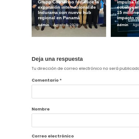
Grupo Consenso fortalece la
impulsa l
expansión internacional de
ecuatoria
Indurama con nuevo hub
15 millone
regional en Panamá
impacto r
Admin
Agosto 5, 2026
Admin
Ago
Deja una respuesta
Tu dirección de correo electrónico no será publicad
Comentario
*
Nombre
Correo electrónico