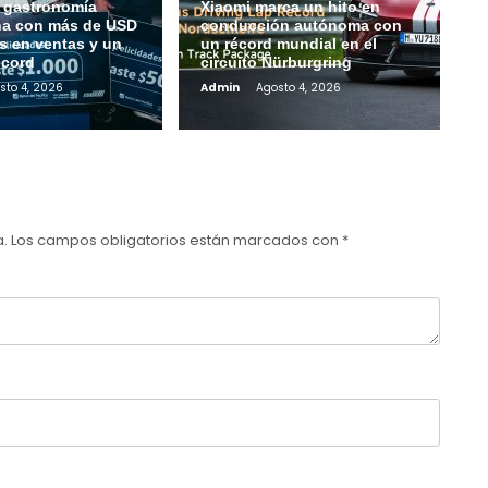
a gastronomía
Xiaomi marca un hito en
na con más de USD
conducción autónoma con
s en ventas y un
un récord mundial en el
écord
circuito Nürburgring
sto 4, 2026
Admin
Agosto 4, 2026
a.
Los campos obligatorios están marcados con
*