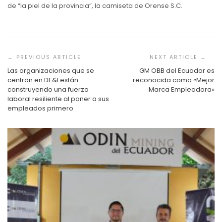
de “la piel de la provincia”, la camiseta de Orense S.C.
Navegación
de
entradas
Las organizaciones que se
GM OBB del Ecuador es
centran en DE&I están
reconocida como «Mejor
construyendo una fuerza
Marca Empleadora»
laboral resiliente al poner a sus
empleados primero