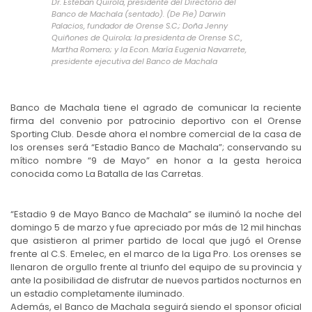
Dr. Esteban Quirola, presidente del Directorio del
Banco de Machala (sentado). (De Pie) Darwin
Palacios, fundador de Orense S.C.; Doña Jenny
Quiñones de Quirola; la presidenta de Orense S.C.,
Martha Romero; y la Econ. María Eugenia Navarrete,
presidente ejecutiva del Banco de Machala
Banco de Machala tiene el agrado de comunicar la reciente
firma del convenio por patrocinio deportivo con el Orense
Sporting Club. Desde ahora el nombre comercial de la casa de
los orenses será “Estadio Banco de Machala”; conservando su
mítico nombre “9 de Mayo” en honor a la gesta heroica
conocida como La Batalla de las Carretas.
“Estadio 9 de Mayo Banco de Machala” se iluminó la noche del
domingo 5 de marzo y fue apreciado por más de 12 mil hinchas
que asistieron al primer partido de local que jugó el Orense
frente al C.S. Emelec, en el marco de la Liga Pro. Los orenses se
llenaron de orgullo frente al triunfo del equipo de su provincia y
ante la posibilidad de disfrutar de nuevos partidos nocturnos en
un estadio completamente iluminado.
Además, el Banco de Machala seguirá siendo el sponsor oficial