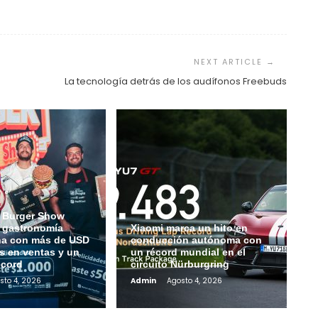
La tecnología detrás de los audífonos Freebuds
 Burger Show
a gastronomía
Xiaomi marca un hito en
na con más de USD
conducción autónoma con
s en ventas y un
un récord mundial en el
écord
circuito Nürburgring
sto 4, 2026
Admin
Agosto 4, 2026