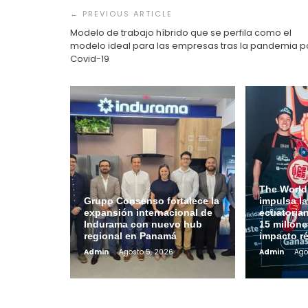
de
entradas
Modelo de trabajo híbrido que se perfila como el
modelo ideal para las empresas tras la pandemia po
Covid-19
The World
Grupo Consenso fortalece la
impulsa l
expansión internacional de
ecuatoria
Indurama con nuevo hub
15 millone
regional en Panamá
impacto r
Admin
Agosto 5, 2026
Admin
Ago