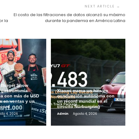
El costo de las filtraciones de datos alcanzó su máximo
r la
durante la pandemia en América Latina
 Burger Show
a gastronomía
Xiaomi marca un hito en
na con más de USD
conducción autónoma con
s en ventas y un
un récord mundial en el
écord
circuito Nürburgring
sto 4, 2026
Admin
Agosto 4, 2026