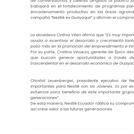
de conversatorios y talleres dirigidos al público
trabajará en el fortalecimiento de programas pa
encadenamiento productivo en las áreas agroindu
campaña “Nestlé es Guayaquil” y afirman el compromi
La alcaldesa Cinthia Viteri afirmo que “
Es muy import
ayuda a incentivar el desarrollo y crecimiento tan
paso más en la promoción del emprendimiento e inn
Por su parte, Cristina Vinueza, gerente de Épico de
que buscan generar oportunidades a través de
trascendental en el desarrollo económico de Guayaq
Christof Leuenberger, presidente ejecutivo de 
importantes para Nestlé son los Jóvenes. Es por 
esfuerzos para beneficio de este importante grup
generaciones
”.
De esta manera, Nestlé Ecuador ratifica su compromi
así crear valor a las futuras generaciones.
Navegación