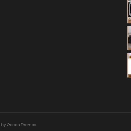
O by
Ocean Themes
.