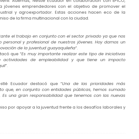
 juvenil. Además, Nestlé Ecuador en colaboración con ÉPICO,
ra jóvenes emprendedores con el objetivo de promover el
strial y agroexportador. Estas acciones hacen eco de la
so de la firma multinacional con la ciudad.
ante el trabajo en conjunto con el sector privado ya que nos
to personal y profesional de nuestros jóvenes. Hoy damos un
ovación de la juventud guayaquileña
”.
stacó que “
Es muy importante realizar este tipo de iniciativas
 actividades de empleabilidad y que tiene un impacto
uil
”.
Nestlé Ecuador destacó que “
Una de las prioridades más
esto que, en conjunto con entidades públicas, hemos sumado
o. Es una gran responsabilidad que tenemos con las nuevas
so por apoyar a la juventud frente a los desafíos laborales y