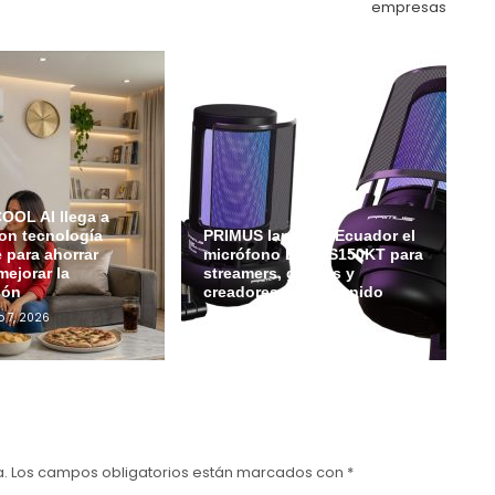
empresas
OL AI llega a
on tecnología
PRIMUS lanza en Ecuador el
e para ahorrar
micrófono ETHOS150KT para
mejorar la
streamers, gamers y
ión
creadores de contenido
o 7, 2026
Admin
Julio 6, 2026
a.
Los campos obligatorios están marcados con
*