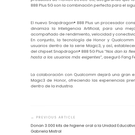
888 Plus 5G son la combinación perfecta para el sigu
El nuevo Snapdragon® 888 Plus un procesador cons
dinamiza la Inteligencia Artificial, para una mej
acompañado de rendimiento, velocidad y conectiv
En conjunto, la tecnología de Honor y Qualcomm 
usuarios dentro de la serie Magic3, y así, establece
del chipset Snapdragon® 888 5G Plus “
Nos dan la fle
hasta a los usuarios más exigentes
”, aseguró Fang Fe
La colaboración con Qualcomm dejará una gran exp
Magic3 de Honor, ofreciendo las experiencias pr
dentro de la industria.
Navegación
de
entradas
Donan 3.000 kits de higiene oral a la Unidad Educativ
Gabriela Mistral