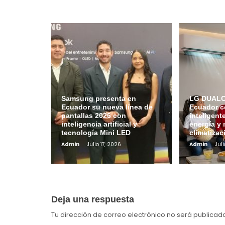
Samsung presenta en
LG DUALCO
Ecuador su nueva línea de
Ecuador c
pantallas 2026 con
inteligent
inteligencia artificial y
energía y 
tecnología Mini LED
climatizac
Admin
Julio 17, 2026
Admin
Juli
Deja una respuesta
Tu dirección de correo electrónico no será publicad