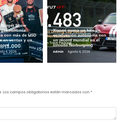
 Burger Show
a gastronomía
Xiaomi marca un hito en
na con más de USD
conducción autónoma con
s en ventas y un
un récord mundial en el
écord
circuito Nürburgring
sto 4, 2026
Admin
Agosto 4, 2026
a.
Los campos obligatorios están marcados con
*