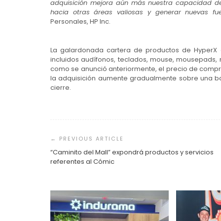
adquisición mejora aún más nuestra capacidad de c
hacia otras áreas valiosas y generar nuevas fu
Personales, HP Inc.
La galardonada cartera de productos de HyperX c
incluidos audífonos, teclados, mouse, mousepads, 
como se anunció anteriormente, el precio de compra
la adquisición aumente gradualmente sobre una ba
cierre.
Navegación
de
entradas
“Caminito del Mall” expondrá productos y servicios
referentes al Cómic