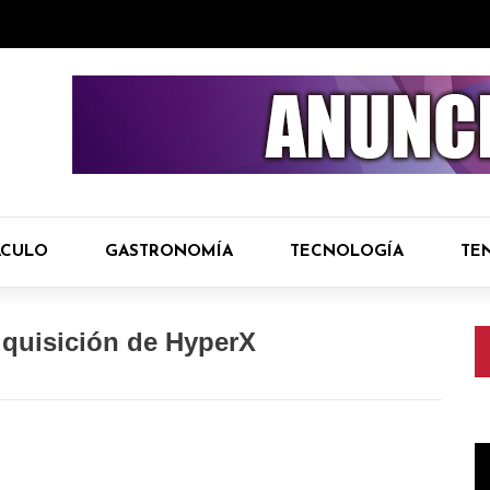
ÁCULO
GASTRONOMÍA
TECNOLOGÍA
TE
adquisición de HyperX
R
d