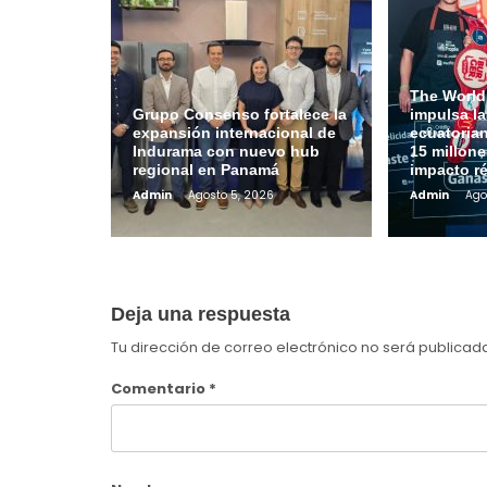
The World
Grupo Consenso fortalece la
impulsa l
expansión internacional de
ecuatoria
Indurama con nuevo hub
15 millone
regional en Panamá
impacto r
Admin
Agosto 5, 2026
Admin
Ago
Deja una respuesta
Tu dirección de correo electrónico no será publicad
Comentario
*