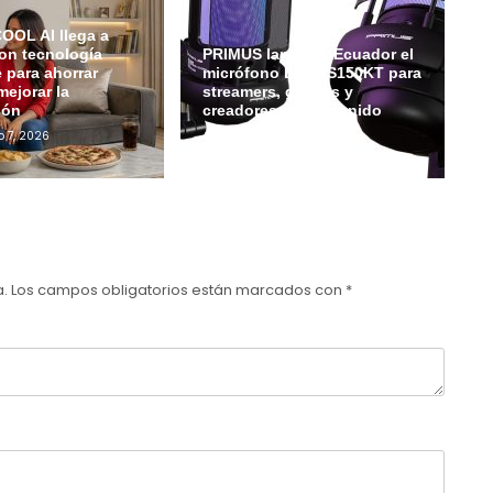
OL AI llega a
on tecnología
PRIMUS lanza en Ecuador el
e para ahorrar
micrófono ETHOS150KT para
mejorar la
streamers, gamers y
ión
creadores de contenido
o 7, 2026
Admin
Julio 6, 2026
a.
Los campos obligatorios están marcados con
*