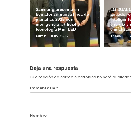
Samsung presenta en
LG DUALCO
Ecuador su nueva línea de
Ecuador c
pantallas 2026 con
inteligent
inteligencia artificial y
energía y 
tecnología Mini LED
climatizac
Admin
Julio 17, 2026
Admin
Juli
Deja una respuesta
Tu dirección de correo electrónico no será publicad
Comentario
*
Nombre