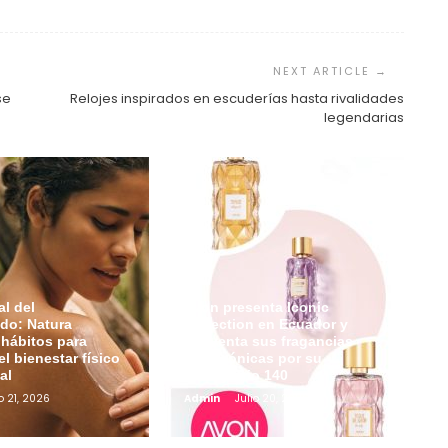
se
Relojes inspirados en escuderías hasta rivalidades
legendarias
l del
Avon presenta Iconic
do: Natura
Collection en Ecuador y
hábitos para
reinventa sus fragancias
el bienestar físico
más icónicas por su
al
aniversario 140
o 21, 2026
Admin
Julio 20, 2026