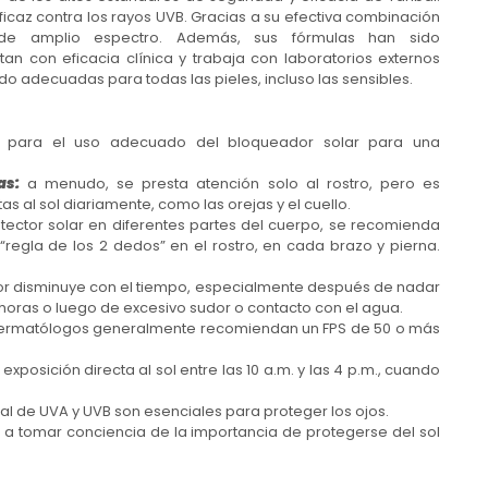
ficaz contra los rayos UVB. Gracias a su efectiva combinación
n de amplio espectro. Además, sus fórmulas han sido
n con eficacia clínica y trabaja con laboratorios externos
ndo adecuadas para todas las pieles, incluso las sensibles.
es para el uso adecuado del bloqueador solar para una
as:
a menudo, se presta atención solo al rostro, pero es
 al sol diariamente, como las orejas y el cuello.
tector solar en diferentes partes del cuerpo, se recomienda
“regla de los 2 dedos” en el rostro, en cada brazo y pierna.
or disminuye con el tiempo, especialmente después de nadar
 horas o luego de excesivo sudor o contacto con el agua.
dermatólogos generalmente recomiendan un FPS de 50 o más
exposición directa al sol entre las 10 a.m. y las 4 p.m., cuando
al de UVA y UVB son esenciales para proteger los ojos.
os a tomar conciencia de la importancia de protegerse del sol