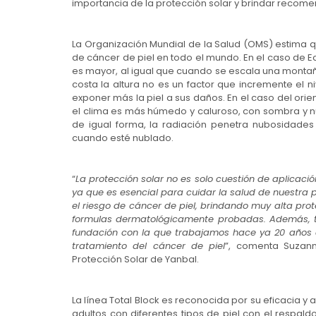
importancia de la protección solar y brindar recome
La Organización Mundial de la Salud (OMS) estima 
de cáncer de piel en todo el mundo. En el caso de Ec
es mayor, al igual que cuando se escala una montaña,
costa la altura no es un factor que incremente el ni
exponer más la piel a sus daños. En el caso del orie
el clima es más húmedo y caluroso, con sombra y n
de igual forma, la radiación penetra nubosidades
cuando esté nublado.
“
La protección solar no es solo cuestión de aplicaci
ya que es esencial para cuidar la salud de nuestra p
el riesgo de cáncer de piel, brindando muy alta prote
formulas dermatológicamente probadas. Además, to
fundación con la que trabajamos hace ya 20 años 
tratamiento del cáncer de piel
”, comenta Suzann
Protección Solar de Yanbal.
La línea Total Block es reconocida por su eficacia y 
adultos con diferentes tipos de piel con el respald