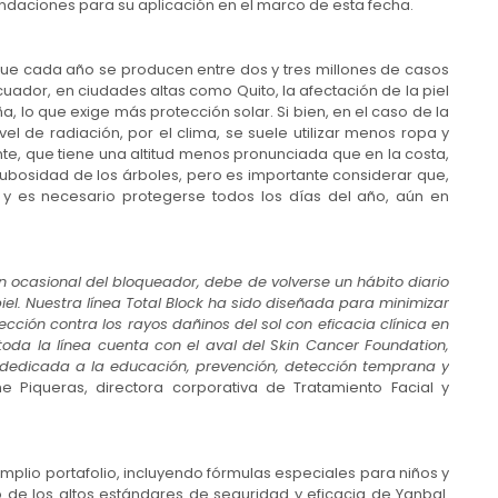
ndaciones para su aplicación en el marco de esta fecha.
que cada año se producen entre dos y tres millones de casos
uador, en ciudades altas como Quito, la afectación de la piel
 lo que exige más protección solar. Si bien, en el caso de la
vel de radiación, por el clima, se suele utilizar menos ropa y
nte, que tiene una altitud menos pronunciada que en la costa,
ubosidad de los árboles, pero es importante considerar que,
 y es necesario protegerse todos los días del año, aún en
ón ocasional del bloqueador, debe de volverse un hábito diario
iel. Nuestra línea Total Block ha sido diseñada para minimizar
cción contra los rayos dañinos del sol con eficacia clínica en
da la línea cuenta con el aval del Skin Cancer Foundation,
dedicada a la educación, prevención, detección temprana y
e Piqueras, directora corporativa de Tratamiento Facial y
amplio portafolio, incluyendo fórmulas especiales para niños y
o de los altos estándares de seguridad y eficacia de Yanbal.