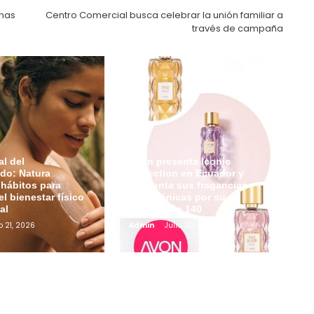
inas
Centro Comercial busca celebrar la unión familiar a
través de campaña
l del
Avon presenta Iconic
do: Natura
Collection en Ecuador y
hábitos para
reinventa sus fragancias
el bienestar físico
más icónicas por su
al
aniversario 140
o 21, 2026
Admin
Julio 20, 2026