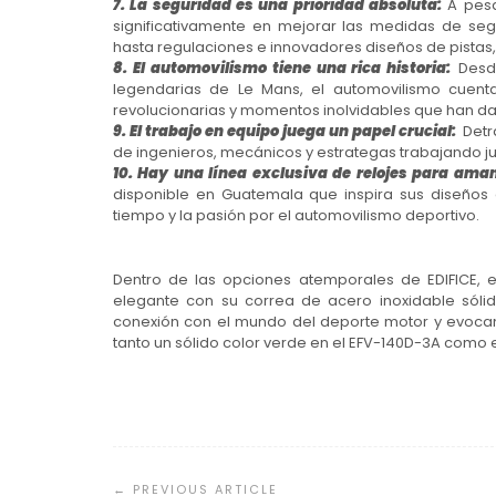
7. La seguridad es una prioridad absoluta:
A pesa
significativamente en mejorar las medidas de se
hasta regulaciones e innovadores diseños de pistas,
8. El automovilismo tiene una rica historia:
Desd
legendarias de Le Mans, el automovilismo cuenta 
revolucionarias y momentos inolvidables que han da
9. El trabajo en equipo juega un papel crucial:
Detr
de ingenieros, mecánicos y estrategas trabajando ju
10. Hay una línea exclusiva de relojes para aman
disponible en Guatemala que inspira sus diseños 
tiempo y la pasión por el automovilismo deportivo.
Dentro de las opciones atemporales de EDIFICE, 
elegante con su correa de acero inoxidable sólid
conexión con el mundo del deporte motor y evocan 
tanto un sólido color verde en el EFV-140D-3A como el
Navegación
de