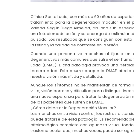
Clínica Santa Lucía, con más de 60 años de experie
tratamiento para la degeneración macular en el p
Valeda. Según Diego Almeida, cirujano sub-especial
una fotobiomodulación y se encarga de estimular cé
pulsada. Los resultados que se consiguen con esto 
la retina y la calidad de contraste en la visión.
Cuando una persona ve manchas al fijarse en 
degenerativas más comunes que sufre el ser humano
Edad (DMAE). Dicha patología provoca una pérdid
tercera edad. Esto ocurre porque la DMAE afecta 
nuestra visión más nítida y detallada.
Aunque los síntomas no se manifiestan de forma 
vista, visión borrosa y dificultad para distinguir lín
una nueva esperanza para tratar la degeneración 
de los pacientes que sufren de DMAE.
¿Cómo detectar la Degeneración Macular?
Las manchas en su visión central, los rostros distors
puede tratarse de esta patología. Es recomendable
oftalmológico completo con agudeza visual, fondo 
trastorno ocular que, muchas veces, puede ser agre