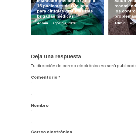
MMhealth traslada a Quito a
Salud visu
15 pacientes de Orellana
recomiend
para cirugías gratuitas tras
los contro
brigadas médicas
problemas
Admin
Agosto 4, 2026
Admin
Ago
Deja una respuesta
Tu dirección de correo electrónico no será publicad
Comentario
*
Nombre
Correo electrónico