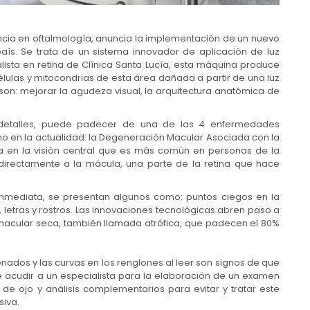
ncia en oftalmología, anuncia la implementación de un nuevo
aís. Se trata de un sistema innovador de aplicación de luz
ista en retina de Clínica Santa Lucía, esta máquina produce
lulas y mitocondrias de esta área dañada a partir de una luz
son: mejorar la agudeza visual, la arquitectura anatómica de
detalles, puede padecer de una de las 4 enfermedades
 en la actualidad: la Degeneración Macular Asociada con la
a en la visión central que es más común en personas de la
directamente a la mácula, una parte de la retina que hace
inmediata, se presentan algunos como: puntos ciegos en la
eas, letras y rostros. Las innovaciones tecnológicas abren paso a
macular seca, también llamada atrófica, que padecen el 80%
ionados y las curvas en los renglones al leer son signos de que
 acudir a un especialista para la elaboración de un examen
de ojo y análisis complementarios para evitar y tratar este
siva.