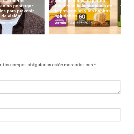
al: expertos
Salud cerebral: expertos
an no postergar
recuerdan la importancia de
les para prevenir
la prevención y los hábitos
 de visión
saludables
sto 4, 2026
Admin
Julio 28, 2026
a.
Los campos obligatorios están marcados con
*