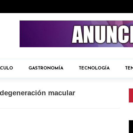
ÁCULO
GASTRONOMÍA
TECNOLOGÍA
TE
a degeneración macular
R
d