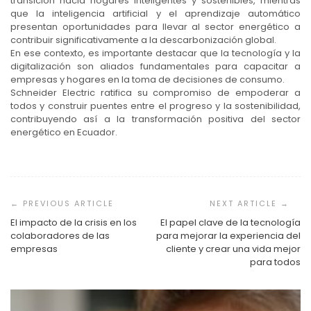
transición hacia hogares inteligentes y sostenibles, mientras
que la inteligencia artificial y el aprendizaje automático
presentan oportunidades para llevar al sector energético a
contribuir significativamente a la descarbonización global.
En ese contexto, es importante destacar que la tecnología y la
digitalización son aliados fundamentales para capacitar a
empresas y hogares en la toma de decisiones de consumo.
Schneider Electric ratifica su compromiso de empoderar a
todos y construir puentes entre el progreso y la sostenibilidad,
contribuyendo así a la transformación positiva del sector
energético en Ecuador.
Navegación
de
entradas
El impacto de la crisis en los
El papel clave de la tecnología
colaboradores de las
para mejorar la experiencia del
empresas
cliente y crear una vida mejor
para todos