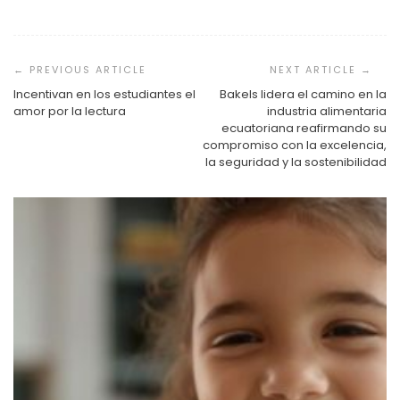
Navegación
de
entradas
Incentivan en los estudiantes el
Bakels lidera el camino en la
amor por la lectura
industria alimentaria
ecuatoriana reafirmando su
compromiso con la excelencia,
la seguridad y la sostenibilidad