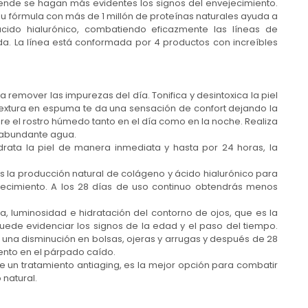
r ende se hagan más evidentes los signos del envejecimiento.
 Su fórmula con más de 1 millón de proteínas naturales ayuda a
cido hialurónico, combatiendo eficazmente las líneas de
ida. La línea está conformada por 4 productos con increíbles
a remover las impurezas del día. Tonifica y desintoxica la piel
 textura en espuma te da una sensación de confort dejando la
bre el rostro húmedo tanto en el día como en la noche. Realiza
n abundante agua.
idrata la piel de manera inmediata y hasta por 24 horas, la
s la producción natural de colágeno y ácido hialurónico para
ejecimiento. A los 28 días de uso continuo obtendrás menos
, luminosidad e hidratación del contorno de ojos, que es la
uede evidenciar los signos de la edad y el paso del tiempo.
s una disminución en bolsas, ojeras y arrugas y después de 28
ento en el párpado caído.
e un tratamiento antiaging, es la mejor opción para combatir
 natural.