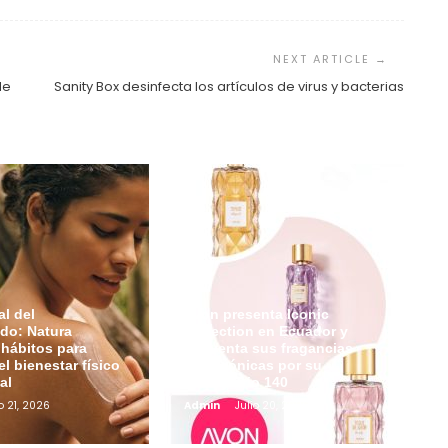
de
Sanity Box desinfecta los artículos de virus y bacterias
l del
Avon presenta Iconic
do: Natura
Collection en Ecuador y
hábitos para
reinventa sus fragancias
el bienestar físico
más icónicas por su
al
aniversario 140
o 21, 2026
Admin
Julio 20, 2026