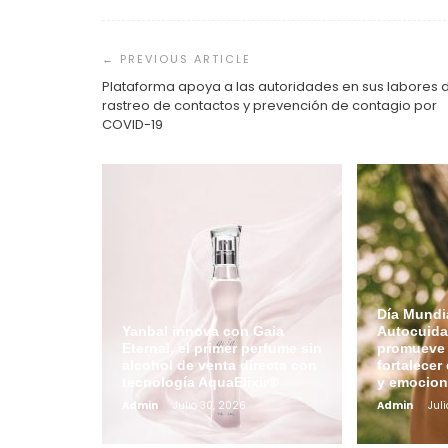
Navegación
de
entradas
Plataforma apoya a las autoridades en sus labores 
rastreo de contactos y prevención de contagio por
COVID-19
Día Mundia
Yanbal innova con Gaia
Autocuida
Eternal, el primer perfume sin
promueve 
alcohol de venta directa con
fortalecer 
tecnología AquaElixir®
y emocion
Admin
Julio 30, 2026
Admin
Juli