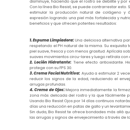
disminuye, haciendo que el rostro se debilite y po
Con la línea Bio Resist, se puede contrarrestar esto.
estimular la producción natural de colágeno y á
expresión logrando una piel más fortalecida y nutr
beneficios y que ofrecen potentes resultados:
1. Espuma Limpiadora:
Una deliciosa alternativa par
respetando el PH natural de la misma. Su exquisita
piel suave, fresca y con menos grasitud. Aplícala so
suaves movimientos circu-lares y luego retírala co
2. Loción Hidratante:
Tiene efecto antioxidante. H
protege con su FPS 30.
3. Crema Facial Nutritiva:
Ayuda a estimular 2 vece
reducir los signos de la edad, reduciendo el env
arrugas profundas.
4. Crema de Ojos:
Mejora inmediatamente la firmeza
zona más delicada del rostro y la que fácilmente p
Usando Bio Resist Ojos por 14 días continuos notará
días una reducción en patas de gallo y un levantami
Sin duda, Bio Resist te ofrece bondades más allá qu
las arrugas y signos de envejecimiento a través de lo