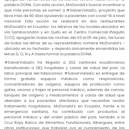
palabra DONA. Con esta acción, McDonald’s buscar incentivar a
que más personas se sumen a #SalvarVidasEc, proyecto que
lleva más de 80 días ayudando a pacientes con covid-19 a nivel
nacional. Esta acción se realizará en dos restaurantes
McDonald’s en Ecuador; los letreros de los locales ubicados en
vía Samborondón y en Quito en el Centro Comercial Iñaquito
(CCI), apagarán todas las noches del 03 al 05 de julio, las luces
de todas las letras de su representativo nombre McDonald’s -
ubicado en su fachada- y dejando únicamente encendidas las
letras D, O, N y A hasta formar la palabra DONA.
#SalvarVidasEc ha llegado a 202 cantones ecuatorianos
beneficiando a 282 hospitales y casas de salud del país. La
labor principal del fideicomiso #SalvarVidasEc es entregar de
forma gratuita equipos médicos como respiradores,
concentradores de oxígeno, equipos de protección como
gafas, visores y trajes al personal médico, además de camas,
tanques de oxígeno y medicamentos a casas de salud que
atienden a los pacientes afectados que necesitan recibir
tratamiento hospitalario. McDonald’s en Ecuador, frente a la
emergencia sanitaria, ha contribuido con productos al
personal médico y del orden público del país; también a la
Cruz Roja, Banco de Alimentos, Fundaciones, Albergues, entre
otras instituciones que trabajan por el cumplimiento de las