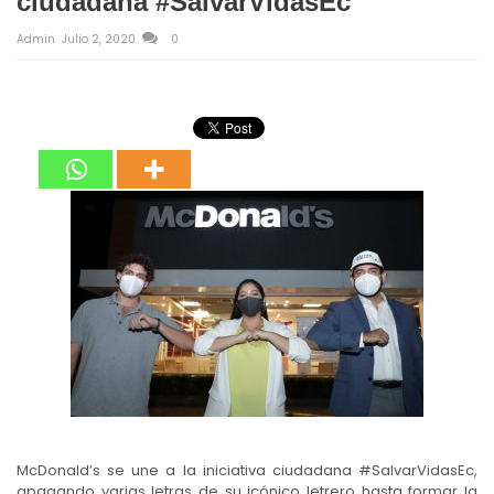
ciudadana #SalvarVidasEc
Admin
Julio 2, 2020
0
McDonald’s se une a la iniciativa ciudadana #SalvarVidasEc,
apagando varias letras de su icónico letrero hasta formar la