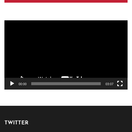
Reproductor
de
vídeo
00:00
03:07
TWITTER