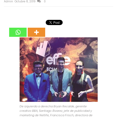
Admin
Octubre 8, 2019
0
De izquierda a derecha Bryan Recalde, gerente
creativo BBA, Santiago Álvarez, jefe de publicidad y
marketing de Netlife, Francisca Frisch, directora de