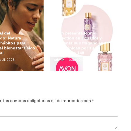
l del
Avon presenta Iconic
do: Natura
Collection en Ecuador y
hábitos para
reinventa sus fragancias
el bienestar físico
más icónicas por su
al
aniversario 140
o 21, 2026
Admin
Julio 20, 2026
a.
Los campos obligatorios están marcados con
*