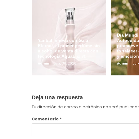
Día Mundia
Yanbal innova con Gaia
Autocuida
Eternal, el primer perfume sin
promueve 
alcohol de venta directa con
fortalecer 
tecnología AquaElixir®
y emocion
Admin
Julio 30, 2026
Admin
Juli
Deja una respuesta
Tu dirección de correo electrónico no será publicad
Comentario
*