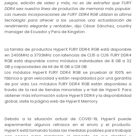
juegos, edición de video y más, no es de extrañar que FURY
DDR4 sea nuestra línea de productos de memoria más popular.
Las nuevas incorporaciones de FURY DDR4 RGB utilizan la última
tecnología para ofrecer a los usuarios una actualización de
rendimiento elegante y rentable
«, dijo César Sánchez, country
manager de Ecuador y Perú de Kingston.
La familia de productos HyperX FURY DDR4 RGB está disponible
en 2400MHz a 3733MHz con latencias de CL15 a CL19. FURY DDR4
RGB está disponible como módulos individuales de 8 GB a 32
GB y capacidades de kit de 16 GB a 128 GB.
Los módulos HyperX FURY DDR4 RGB se prueban al 100% en
fábrica a gran velocidad y están respaldados por una garantía
de por vida. Los módulos FURY DDR4 RGB están disponibles a
través de la red de tiendas minoristas y e-tail de HyperX. Para
obtener más información sobre HyperX DDR4 y la disponibilidad
global, visite la página web de HyperX Memory.
Debido a la situación actual de COVID-19, HyperX puede
experimentar algunos retrasos en el envío y el producto.
HyperX está tomando todas las medidas posibles para trabajar