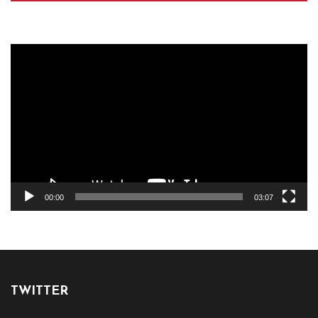
Reproductor
de
vídeo
00:00
03:07
TWITTER