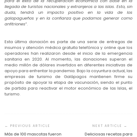
para el éxito de la recuperación económica con base en la
llegada de turistas nacionales y extranjeros a las islas. Esto, sin
duda, tendrá un impacto positivo en la vida de los
galapagueños y en la confianza que podamos generar como
anfitriones
”.
Esta última donación es parte de una serie de entregas de
insumos y atención médica gratuita telefónica y online que los
operadores han realizaron desde el inicio de la emergencia
sanitaria en 2020. Al momento, las donaciones superan el
medio millón de dólares invertidos en diferentes iniciativas de
apoyo para enfrentar la pandemia. Bajo la coyuntura actual, las
empresas de turismo de Galápagos mantienen firme su
propósito de apoyar la etapa de vacunación, siendo el punto
de partida para reactivar el motor económico de las Islas, el
turismo.
Navegación
de
entradas
Más de 100 mascotas fueron
Deliciosas recetas para