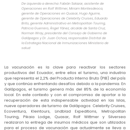
De izquierda a derecha: Fabián Salazar, asistente de
Operaciones en Rolf Wittmer, Miriam Montesdeoca,
gerente de Operaciones en Quasar, Hugo Aguirre,
gerente de Operaciones de Celebrity Cruises, Eduardo
Brito, gerente Administrativo en Metropolitan Touring,
Patricia Guerrero, Ángel Yánez, alcalde de Santa Cruz,
Norman Wray, presidente del Consejo de Gobierno de
Galápagos y Dr. Juan Ochoa, responsable Distrital de
la Estrategia Nacional de Inmunizaciones Ministerio de
salud
La vacunación es la clave para reactivar los sectores
productivos del Ecuador, entre ellos el turismo, una industria
que representa el 2,2% del Producto Interno Bruto (PIB) del país
y que continúa enfrentando desafíos debido a la pandemia. En
Galápagos, el turismo genera más del 85% de la economía
local. En este contexto y con el compromiso de aportar a la
recuperación de esta indispensable actividad en las Islas,
nueve operadores de turismo de Galápagos: Celebrity Cruises,
Ecoventura, Kleintours, Lindblad Expeditions, Metropolitan
Touring, Pikaia Lodge, Quasar, Rolf Wittmer y Silversea
realizaron la entrega de insumos médicos que son utilizados
para el proceso de vacunación que actualmente se lleva a