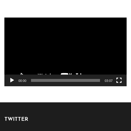
Reproductor
de
vídeo
00:00
03:07
TWITTER