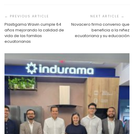
Navegación
de
entradas
Plastigama Wavin cumple 64
Novacero firma convenio que
años mejorando la calidad de
beneficia a la niñez
vida de las familias
ecuatoriana y su educación
ecuatorianas