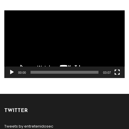
Reproductor
de
vídeo
00:00
03:07
TWITTER
Tweets by entretenidosec