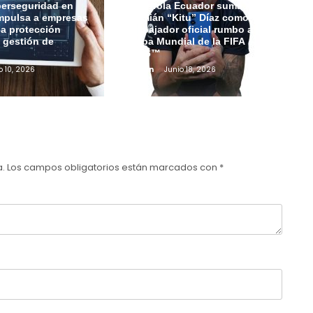
berseguridad en
Motorola Ecuador suma a
mpulsa a empresas
Damián “Kitu” Díaz como
 la protección
embajador oficial rumbo a la
a gestión de
Copa Mundial de la FIFA
2026™
o 10, 2026
Admin
Junio 18, 2026
a.
Los campos obligatorios están marcados con
*