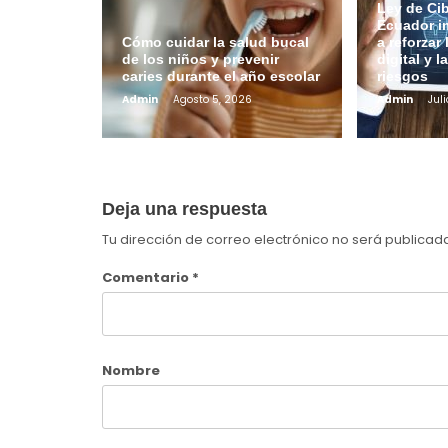
Ley de Ci
Ecuador i
Cómo cuidar la salud bucal
a reforzar
de los niños y prevenir
digital y l
caries durante el año escolar
riesgos
Admin
Agosto 5, 2026
Admin
Juli
Deja una respuesta
Tu dirección de correo electrónico no será publicad
Comentario
*
Nombre