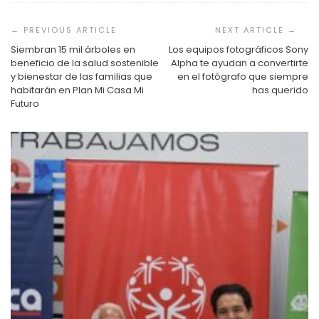
Navegación
de
entradas
Siembran 15 mil árboles en
Los equipos fotográficos Sony
beneficio de la salud sostenible
Alpha te ayudan a convertirte
y bienestar de las familias que
en el fotógrafo que siempre
habitarán en Plan Mi Casa Mi
has querido
Futuro