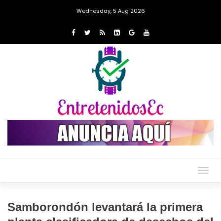
Wednesday, 5 Aug 2026
Togg
navig
Samborondón levantará la primera