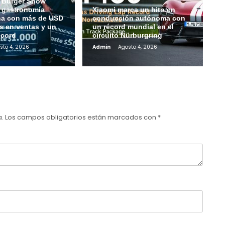
 Burger Show
a gastronomía
Xiaomi marca un hito en
na con más de USD
conducción autónoma con
s en ventas y un
un récord mundial en el
écord
circuito Nürburgring
sto 4, 2026
Admin
Agosto 4, 2026
a.
Los campos obligatorios están marcados con
*