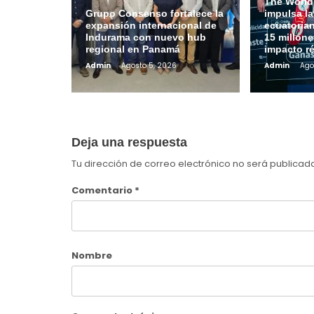
The World
Grupo Consenso fortalece la
impulsa l
expansión internacional de
ecuatoria
Indurama con nuevo hub
15 millone
regional en Panamá
impacto r
Admin
Agosto 5, 2026
Admin
Ago
Deja una respuesta
Tu dirección de correo electrónico no será publicad
Comentario
*
Nombre