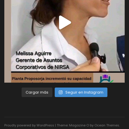
Cargar más
Seguir en Instagram
Proudly powered by WordPress
|
Theme: Magazine O by
Ocean Themes
.