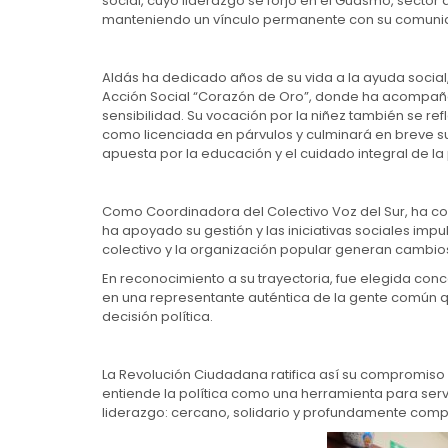
social, cuyo liderazgo se forjó en el Guasmo, sector 
manteniendo un vínculo permanente con su comunida
Aldás ha dedicado años de su vida a la ayuda social
Acción Social “Corazón de Oro”, donde ha acompaña
sensibilidad. Su vocación por la niñez también se r
como licenciada en párvulos y culminará en breve su
apuesta por la educación y el cuidado integral de la 
Como Coordinadora del Colectivo Voz del Sur, ha c
ha apoyado su gestión y las iniciativas sociales imp
colectivo y la organización popular generan cambios
En reconocimiento a su trayectoria, fue elegida con
en una representante auténtica de la gente común qu
decisión política.
La Revolución Ciudadana ratifica así su compromiso 
entiende la política como una herramienta para serv
liderazgo: cercano, solidario y profundamente com