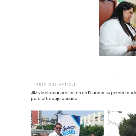
Navegación
de
entradas
JIM y Metrocar presentan en Ecuador su primer mod
para el trabajo pesado