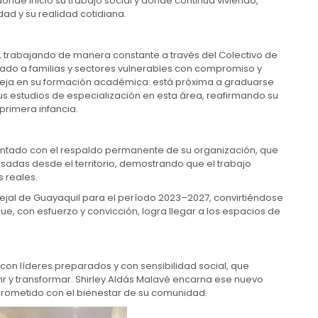
donde inició su trabajo social y donde continúa viviendo,
d y su realidad cotidiana.
, trabajando de manera constante a través del Colectivo de
do a familias y sectores vulnerables con compromiso y
efleja en su formación académica: está próxima a graduarse
s estudios de especialización en esta área, reafirmando su
primera infancia.
ontado con el respaldo permanente de su organización, que
ulsadas desde el territorio, demostrando que el trabajo
 reales.
cejal de Guayaquil para el período 2023–2027, convirtiéndose
e, con esfuerzo y convicción, logra llegar a los espacios de
con líderes preparados y con sensibilidad social, que
ir y transformar. Shirley Aldás Malavé encarna ese nuevo
prometido con el bienestar de su comunidad.