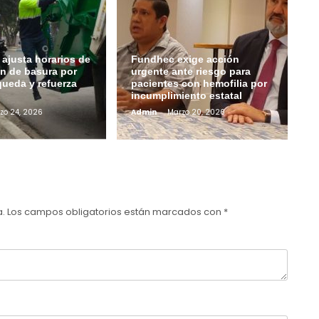
ajusta horarios de
Fundhec exige acción
ón de basura por
urgente ante riesgo para
queda y refuerza
pacientes con hemofilia por
incumplimiento estatal
zo 24, 2026
Admin
Marzo 20, 2026
a.
Los campos obligatorios están marcados con
*