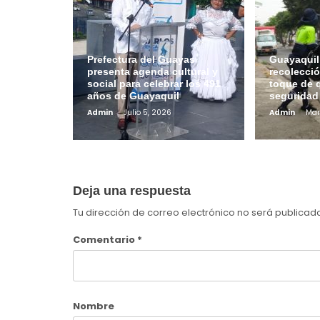
Prefectura del Guayas
Guayaquil 
presenta agenda cultural y
recolecci
social para celebrar los 491
toque de 
años de Guayaquil
seguridad
Admin
Julio 5, 2026
Admin
Mar
Deja una respuesta
Tu dirección de correo electrónico no será publicad
Comentario
*
Nombre