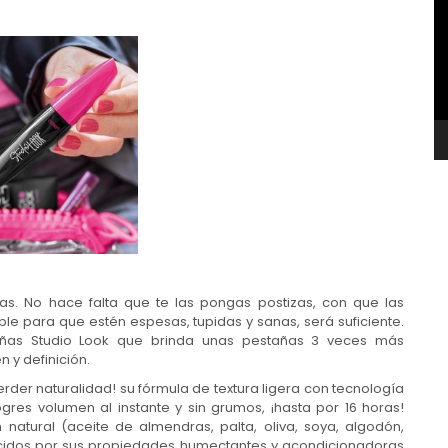
v
das. No hace falta que te las pongas postizas, con que las
ible para que estén espesas, tupidas y sanas, será suficiente.
añas Studio Look que brinda unas pestañas 3 veces más
 y definición.
rder naturalidad! su fórmula de textura ligera con tecnología
gres volumen al instante y sin grumos, ¡hasta por 16 horas!
natural (aceite de almendras, palta, oliva, soya, algodón,
dos por sus propiedades humectantes y acondicionadoras