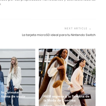
.
La tarjeta microSD ideal para tu Nintendo Switch
 los sneakers
a forma de vestir
H&M regresa a la Semana de
la Moda de Londres
zo 24, 2026
Admin
Septiembre 15, 2025