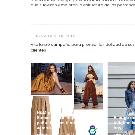
que suavizan y mejoran la estructura de las pestañas
Navegación
de
entradas
Vita lanzó campaña para premiar la fidelidad de sus
clientes
H&M presenta su colección
Summer 2026 inspirada en el
El auge de
pañuelo y las tendencias del
redefine l
verano
hoy
Admin
Mayo 12, 2026
Admin
Mar