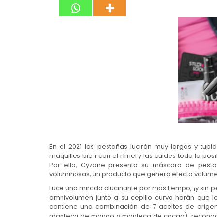
En el 2021 las pestañas lucirán muy largas y tupi
maquilles bien con el rímel y las cuides todo lo pos
Por ello, Cyzone presenta su máscara de pest
voluminosas, un producto que genera efecto volumen
Luce una mirada alucinante por más tiempo, ¡y sin pe
omnivolumen junto a su cepillo curvo harán que lo
contiene una combinación de 7 aceites de origen 
manteca de mango y manteca de cacao), reconoci