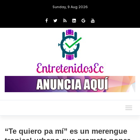
Sunday, 9 Aug 2026
Togg
navig
“Te quiero pa mí” es un merengue