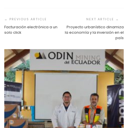
Navegación
de
entradas
Facturación electrónica a un
Proyecto urbanístico dinamiza
solo click
la economía y la inversión en el
país