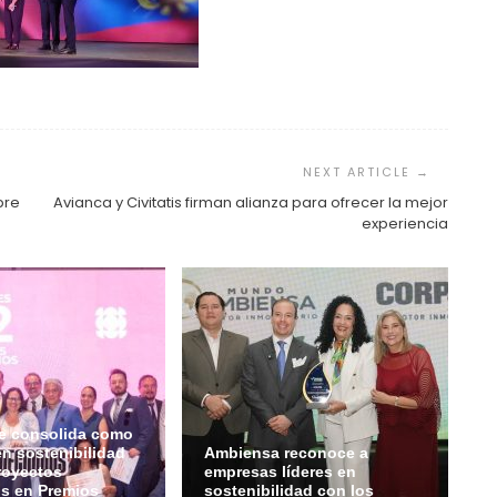
bre
Avianca y Civitatis firman alianza para ofrecer la mejor
experiencia
e consolida como
en sostenibilidad
Ambiensa reconoce a
royectos
empresas líderes en
s en Premios
sostenibilidad con los