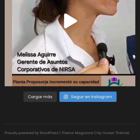
Cargar más
Seguir en Instagram
Proudly powered by WordPress
|
Theme: Magazine O by
Ocean Themes
.