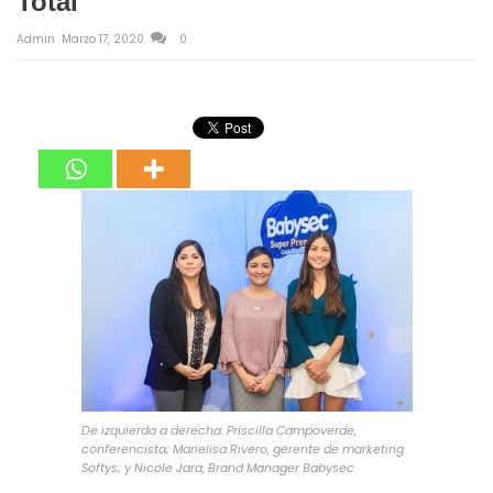
Total
Admin
Marzo 17, 2020
0
De izquierda a derecha: Priscilla Campoverde,
conferencista; Marielisa Rivero, gerente de marketing
Softys; y Nicole Jara, Brand Manager Babysec