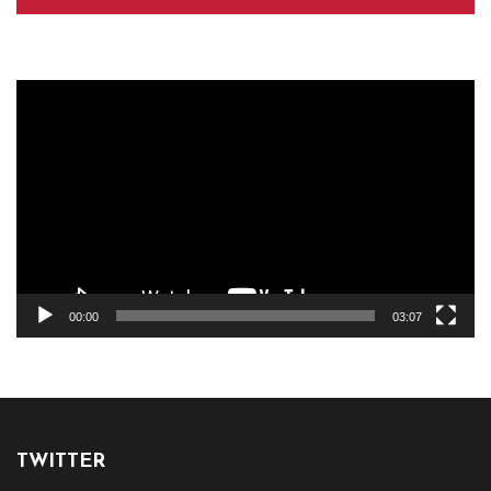
Reproductor
de
vídeo
00:00
03:07
TWITTER