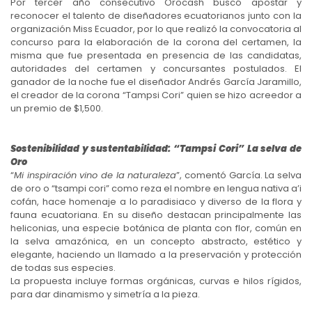
Por tercer año consecutivo Orocash buscó apostar y
reconocer el talento de diseñadores ecuatorianos junto con la
organización Miss Ecuador, por lo que realizó la convocatoria al
concurso para la elaboración de la corona del certamen, la
misma que fue presentada en presencia de las candidatas,
autoridades del certamen y concursantes postulados. El
ganador de la noche fue el diseñador Andrés García Jaramillo,
el creador de la corona “Tampsi Cori” quien se hizo acreedor a
un premio de $1,500.
Sostenibilidad y sustentabilidad: “Tampsi Cori” La selva de
Oro
“
Mi inspiración vino de la naturaleza
”, comentó García. La selva
de oro o “tsampi cori” como reza el nombre en lengua nativa a’i
cofán, hace homenaje a lo paradisiaco y diverso de la flora y
fauna ecuatoriana. En su diseño destacan principalmente las
heliconias, una especie botánica de planta con flor, común en
la selva amazónica, en un concepto abstracto, estético y
elegante, haciendo un llamado a la preservación y protección
de todas sus especies.
La propuesta incluye formas orgánicas, curvas e hilos rígidos,
para dar dinamismo y simetría a la pieza.