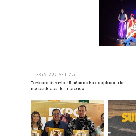
Navegación
de
entradas
Tonicorp durante 45 años se ha adaptado a las
necesidades del mercado