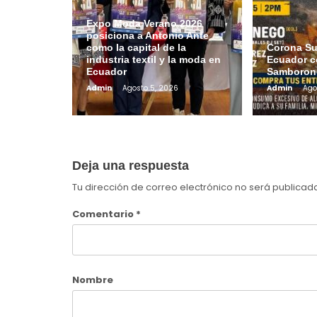
Expo Moda Verano 2026
posiciona a Antonio Ante
como la capital de la
Corona Su
industria textil y la moda en
Ecuador c
Ecuador
Samboron
Admin
Agosto 5, 2026
Admin
Ago
Deja una respuesta
Tu dirección de correo electrónico no será publicad
Comentario
*
Nombre