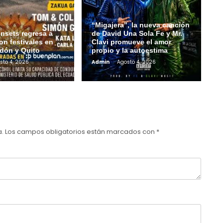
“Migajera”, la nueva canción
nsets regresa a
de David Una Sola Fe y Mr.
on festivales en
Clavi promueve el amor
dón y Quito
propio y la autoestima
sto 4, 2026
Admin
Agosto 4, 2026
a.
Los campos obligatorios están marcados con
*