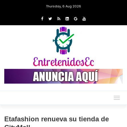
Thursday, 6 Aug 2026
Togg
navig
Etafashion renueva su tienda de