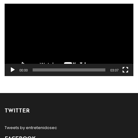
Reproductor
de
vídeo
00:00
03:07
TWITTER
Tweets by entretenidosec